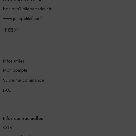
bonjour@joliepetitefleur.fr
www.joliepetitefleur.fr
Infos utiles
Mon compte
Suivre ma commande
FAQ
Infos contractuelles
CGV