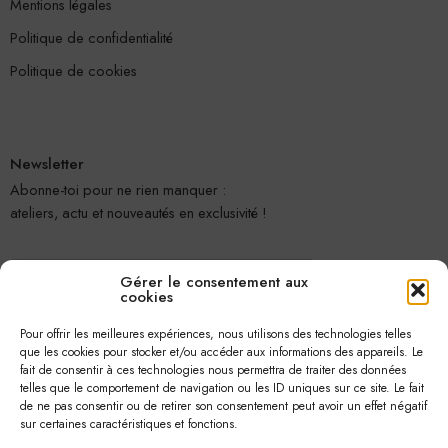
Mentions légales
Politique de confidentialité
Politique de cookies
Newsletter
Abonne-toi pour ne rien manquer :
ateliers, actu et nouveautés en exclusivité !
Gérer le consentement aux
cookies
Pour offrir les meilleures expériences, nous utilisons des technologies telles
que les cookies pour stocker et/ou accéder aux informations des appareils. Le
fait de consentir à ces technologies nous permettra de traiter des données
telles que le comportement de navigation ou les ID uniques sur ce site. Le fait
Je m'abonne
de ne pas consentir ou de retirer son consentement peut avoir un effet négatif
sur certaines caractéristiques et fonctions.