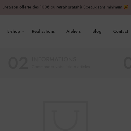
Livraison offerte dès 100€ ou retrait gratuit à Sceaux sans minimum
E-shop
Réalisations
Ateliers
Blog
Contact
02
INFORMATIONS
Commander votre liste d'articles