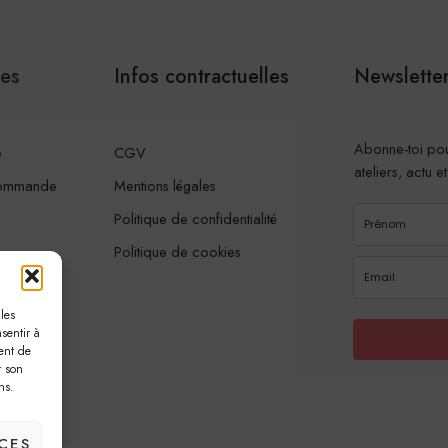
les
Infos contractuelles
Newslette
Abonne-toi pou
e
CGV
ateliers, actu e
commande
Mentions légales
Politique de confidentialité
Politique de cookies
les
sentir à
ent de
r son
ns.
CES