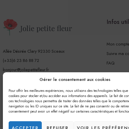
Infos uti
Mon compt
Allée Désirée Clary 92330 Sceaux
Suivre ma 
(+33)6 23 86 88 72
FAQ
bonjour@joliepetitefleur.fr
www.joliepetitefleur.fr
Gérer le consentement aux cookies
Pour offrir les meilleures expériences, nous utilisons des technologies telles que 
cookies pour stocker et/ou accéder aux informations des appareils. Le fait de con
ces technologies nous permettra de traiter des données telles que le comportem
navigation ou les ID uniques sur ce site. Le fait de ne pas consentir ou de retire
consentement peut avoir un effet négatif sur certaines caractéristiques et fonctio
ACCEPTER
REFUSER
VOIR LES PRÉFÉREN