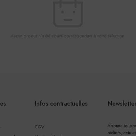
Aucun produit n'a été trouvé correspondant à votre sélection.
les
Infos contractuelles
Newslette
Abonne-toi pou
e
CGV
ateliers, actu e