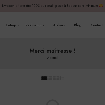
Livraison offerte dès 100€ ou retrait gratuit à Sceaux sans minimum
E-shop
Réalisations
Ateliers
Blog
Contact
Merci maîtresse !
Accueil