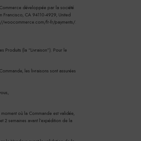
Commerce développée par la société
San Francisco, CA 94110-4929, United
s://woocommerce.com/fr-fr/payments/.
s Produits (la “Livraison”). Pour le
a Commande, les livraisons sont assurées
vous,
 du moment où la Commande est validée,
et 2 semaines avant l’expédition de la