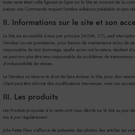
toute vente étant celle figurant en ligne sur le Site au moment de la co
passer une Commande requiert l’entière adhésion préalable et sans ré
II. Informations sur le site et son acce
Le Site est accessible à tous par principe 24/24h, 7/7j, sauf interrup
Vendeur ou ses prestataires, pour besoin de maintenance et/ou de sécu
responsable de tout dommage, quelle qu’en soit la nature, résultant d’u
ne peut non plus être tenu responsable de problèmes de transmissio
d’indisponibilité de réseau.
Le Vendeur se réserve le droit de faire évoluer le Site, pour des rais
Client peut être informé des modifications intervenues, mais son acceptat
III. Les produits
Les Produits proposés à la vente sont ceux décrits sur le Site au jour de l
mis à jour régulièrement.
Jolie Petite Fleur s’efforce de présenter des photos des articles qui soie