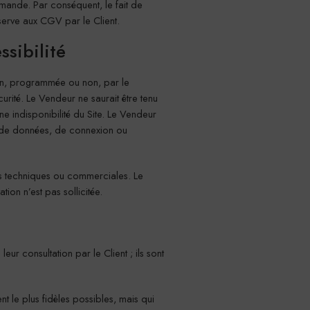
mmande. Par conséquent, le fait de
serve aux CGV par le Client.
ssibilité
tion, programmée ou non, par le
rité. Le Vendeur ne saurait être tenu
ne indisponibilité du Site. Le Vendeur
n de données, de connexion ou
ons techniques ou commerciales. Le
ion n’est pas sollicitée.
eur consultation par le Client ; ils sont
nt le plus fidèles possibles, mais qui