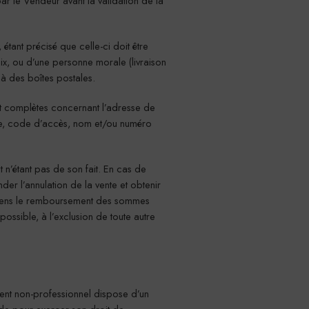
r le Vendeur avant la validation de la
 étant précisé que celle-ci doit être
x, ou d’une personne morale (livraison
i à des boîtes postales.
et complètes concernant l’adresse de
tage, code d’accès, nom et/ou numéro
n’étant pas de son fait. En cas de
er l’annulation de la vente et obtenir
 sens le remboursement des sommes
ssible, à l’exclusion de toute autre
ent non-professionnel dispose d’un