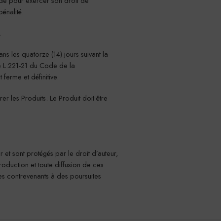
de pour exercer son droit de
énalité.
.
ns les quatorze (14) jours suivant la
e L.221-21 du Code de la
ferme et définitive.
r les Produits. Le Produit doit être
r et sont protégés par le droit d’auteur,
roduction et toute diffusion de ces
les contrevenants à des poursuites