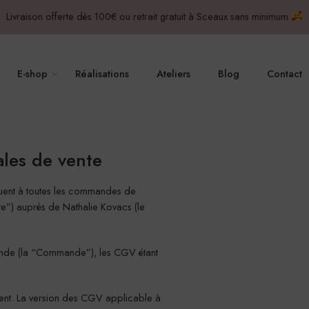
Livraison offerte dès 100€ ou retrait gratuit à Sceaux sans minimum
E-shop
Réalisations
Ateliers
Blog
Contact
ales de vente
iquent à toutes les commandes de
Site”) auprès de Nathalie Kovacs (le
nde (la “Commande”), les CGV étant
ent. La version des CGV applicable à