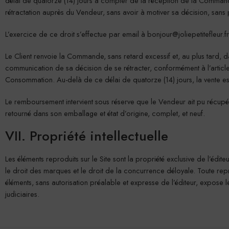
délai de quatorze (14) jours à compter de la réception de la Comman
rétractation auprès du Vendeur, sans avoir à motiver sa décision, sans p
L’exercice de ce droit s’effectue par email à
bonjour@joliepetitefleur.fr
Le Client renvoie la Commande, sans retard excessif et, au plus tard, da
communication de sa décision de se rétracter, conformément à l’articl
Consommation. Au-delà de ce délai de quatorze (14) jours, la vente est 
Le remboursement intervient sous réserve que le Vendeur ait pu récupére
retourné dans son emballage et état d’origine, complet, et neuf.
VII. Propriété intellectuelle
Les éléments reproduits sur le Site sont la propriété exclusive de l’éditeu
le droit des marques et le droit de la concurrence déloyale. Toute rep
éléments, sans autorisation préalable et expresse de l’éditeur, expose 
judiciaires.