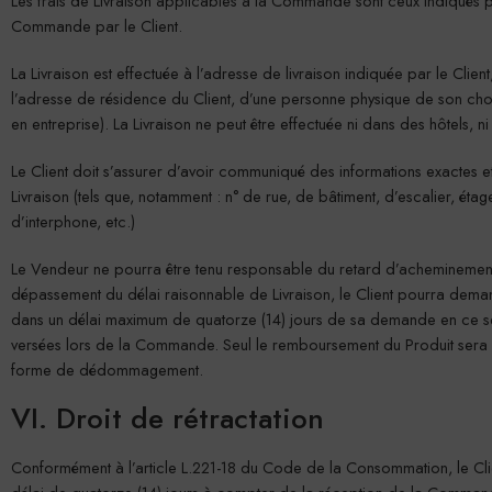
Les frais de Livraison applicables à la Commande sont ceux indiqués pa
Commande par le Client.
La Livraison est effectuée à l’adresse de livraison indiquée par le Client,
l’adresse de résidence du Client, d’une personne physique de son choi
en entreprise). La Livraison ne peut être effectuée ni dans des hôtels, n
Le Client doit s’assurer d’avoir communiqué des informations exactes 
Livraison (tels que, notamment : n° de rue, de bâtiment, d’escalier, é
d’interphone, etc.)
Le Vendeur ne pourra être tenu responsable du retard d’acheminement 
dépassement du délai raisonnable de Livraison, le Client pourra demand
dans un délai maximum de quatorze (14) jours de sa demande en ce
versées lors de la Commande. Seul le remboursement du Produit sera po
forme de dédommagement.
VI. Droit de rétractation
Conformément à l’article L.221-18 du Code de la Consommation, le Cli