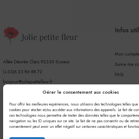
Infos uti
Mon compt
Allée Désirée Clary 92330 Sceaux
Suivre ma 
(+33)6 23 86 88 72
FAQ
bonjour@joliepetitefleur.fr
www.joliepetitefleur.fr
Gérer le consentement aux cookies
Pour offrir les meilleures expériences, nous utilisons des technologies telles que 
cookies pour stocker et/ou accéder aux informations des appareils. Le fait de con
ces technologies nous permettra de traiter des données telles que le comportem
navigation ou les ID uniques sur ce site. Le fait de ne pas consentir ou de retire
consentement peut avoir un effet négatif sur certaines caractéristiques et fonctio