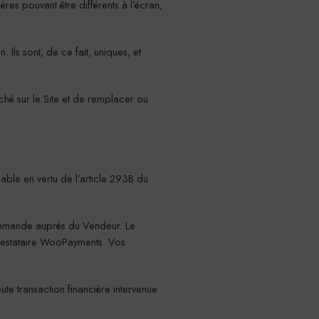
res pouvant être différents à l’écran,
Ils sont, de ce fait, uniques, et
iché sur le Site et de remplacer ou
cable en vertu de l’article 293B du
Commande auprès du Vendeur. Le
prestataire WooPayments. Vos
te transaction financière intervenue