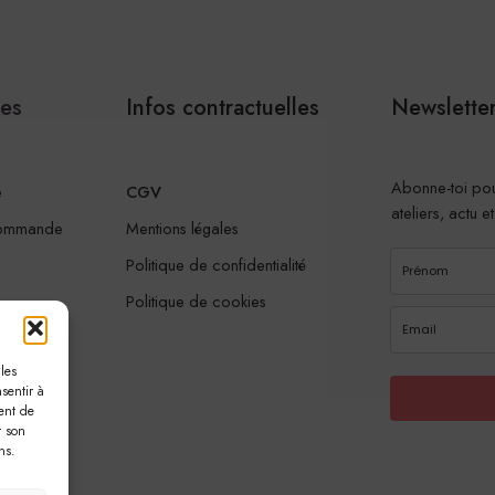
les
Infos contractuelles
Newslette
Abonne-toi pou
e
CGV
ateliers, actu e
commande
Mentions légales
Politique de confidentialité
Politique de cookies
les
sentir à
ent de
r son
ns.