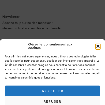
Newsletter
Abonne-toi pour ne rien manquer :
ateliers, actu et nouveautés en exclusivité !
Gérer le consentement aux
cookies
Pour offrir les meilleures expériences, nous utilisons des technologies telles
que les cookies pour stocker et/ou accéder aux informations des appareils. Le
fait de consentir à ces technologies nous permettra de traiter des données
telles que le comportement de navigation ou les ID uniques sur ce site. Le fait
Je m'abonne
de ne pas consentir ou de retirer son consentement peut avoir un effet négatif
sur certaines caractéristiques et fonctions.
ACCEPTER
REFUSER
© 2026 –
Jolie Petite Fleur
– Tous droits réservés.