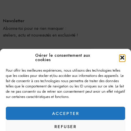
Newsletter
Abonne-toi pour ne rien manquer :
ateliers, actu et nouveautés en exclusivité !
Gérer le consentement aux
cookies
Pour offrir les meilleures expériences, nous utilisons des technologies telles
que les cookies pour stocker et/ou accéder aux informations des appareils. Le
fait de consentir à ces technologies nous permettra de traiter des données
telles que le comportement de navigation ou les ID uniques sur ce site. Le fait
Je m'abonne
de ne pas consentir ou de retirer son consentement peut avoir un effet négatif
sur certaines caractéristiques et fonctions.
ACCEPTER
REFUSER
© 2026 –
Jolie Petite Fleur
– Tous droits réservés.