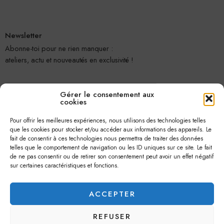
Newsletter
Abonne-toi pour ne rien manquer :
ateliers, actu et nouveautés en exclusivité !
Gérer le consentement aux
cookies
Pour offrir les meilleures expériences, nous utilisons des technologies telles
que les cookies pour stocker et/ou accéder aux informations des appareils. Le
fait de consentir à ces technologies nous permettra de traiter des données
telles que le comportement de navigation ou les ID uniques sur ce site. Le fait
Je m'abonne
de ne pas consentir ou de retirer son consentement peut avoir un effet négatif
sur certaines caractéristiques et fonctions.
ACCEPTER
REFUSER
© 2026 –
Jolie Petite Fleur
– Tous droits réservés.