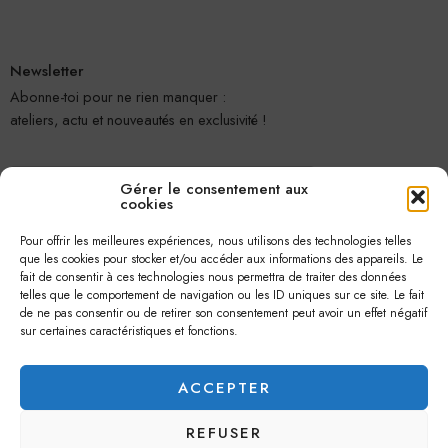
Newsletter
Abonne-toi pour ne rien manquer :
ateliers, actu et nouveautés en exclusivité !
Gérer le consentement aux
cookies
Pour offrir les meilleures expériences, nous utilisons des technologies telles
que les cookies pour stocker et/ou accéder aux informations des appareils. Le
fait de consentir à ces technologies nous permettra de traiter des données
telles que le comportement de navigation ou les ID uniques sur ce site. Le fait
Je m'abonne
de ne pas consentir ou de retirer son consentement peut avoir un effet négatif
sur certaines caractéristiques et fonctions.
ACCEPTER
REFUSER
© 2026 –
Jolie Petite Fleur
– Tous droits réservés.