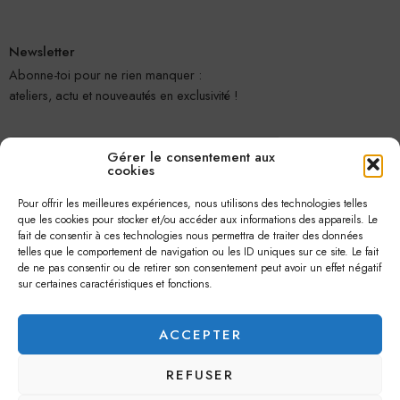
Newsletter
Abonne-toi pour ne rien manquer :
ateliers, actu et nouveautés en exclusivité !
Gérer le consentement aux
cookies
Pour offrir les meilleures expériences, nous utilisons des technologies telles
que les cookies pour stocker et/ou accéder aux informations des appareils. Le
fait de consentir à ces technologies nous permettra de traiter des données
telles que le comportement de navigation ou les ID uniques sur ce site. Le fait
Je m'abonne
de ne pas consentir ou de retirer son consentement peut avoir un effet négatif
sur certaines caractéristiques et fonctions.
ACCEPTER
REFUSER
© 2026 –
Jolie Petite Fleur
– Tous droits réservés.