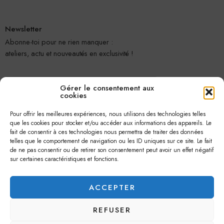
Newsletter
Abonne-toi pour ne rien manquer :
ateliers, actu et nouveautés en exclusivité !
Gérer le consentement aux
cookies
Pour offrir les meilleures expériences, nous utilisons des technologies telles
que les cookies pour stocker et/ou accéder aux informations des appareils. Le
fait de consentir à ces technologies nous permettra de traiter des données
telles que le comportement de navigation ou les ID uniques sur ce site. Le fait
Je m'abonne
de ne pas consentir ou de retirer son consentement peut avoir un effet négatif
sur certaines caractéristiques et fonctions.
ACCEPTER
REFUSER
© 2026 –
Jolie Petite Fleur
– Tous droits réservés.