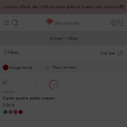
Livraison offerte dès 100€ ou retrait gratuit à Sceaux sans minimum 🥰
Accueil
Shop
Filtres
Trier par
Rouge foncé
Effacer les filtres
CARTES
Carte quatre petits coeurs
7,00
€