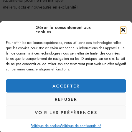
Abonne-toi pour ne rien manquer :
ateliers, actu et nouveautés en exclusivité !
Gérer le consentement aux
cookies
Pour offrir les meilleures expériences, nous utilisons des technologies telles
que les cookies pour stocker et/ou accéder aux informations des appareils. Le
fait de consentir à ces technologies nous permettra de traiter des données
telles que le comportement de navigation ou les ID uniques sur ce site. Le fait
Je m'abonne
de ne pas consentir ou de retirer son consentement peut avoir un effet négatif
sur certaines caractéristiques et fonctions.
ACCEPTER
REFUSER
© 2026 –
Jolie Petite Fleur
– Tous droits réservés.
VOIR LES PRÉFÉRENCES
Politique de cookies
Politique de confidentialité
Accueil
Filtres
Catégories
Liste de souhaits