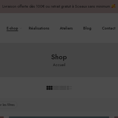
Livraison offerte dès 100€ ou retrait gratuit à Sceaux sans minimum
E-shop
Réalisations
Ateliers
Blog
Contact
Shop
Accueil
r les filtres