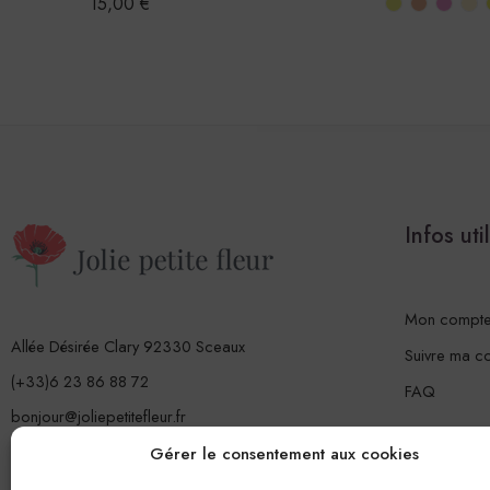
15,00
€
Infos uti
Mon compt
Allée Désirée Clary 92330 Sceaux
Suivre ma 
(+33)6 23 86 88 72
FAQ
bonjour@joliepetitefleur.fr
www.joliepetitefleur.fr
Gérer le consentement aux cookies