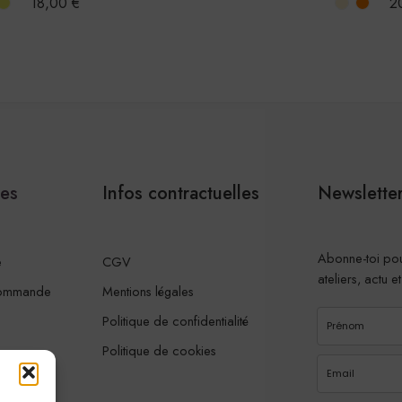
18,00
€
2
les
Infos contractuelles
Newslette
Abonne-toi pou
e
CGV
ateliers, actu e
commande
Mentions légales
Politique de confidentialité
Politique de cookies