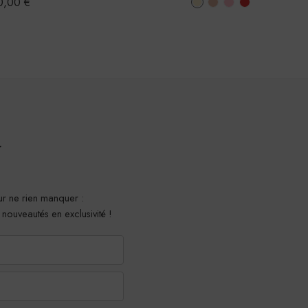
0,00
€
r
r ne rien manquer :
t nouveautés en exclusivité !