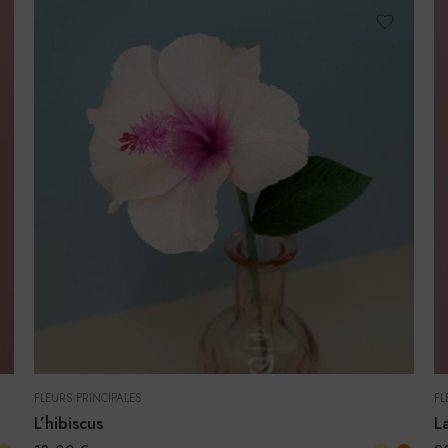
FLEURS PRINCIPALES
FL
L’hibiscus
L