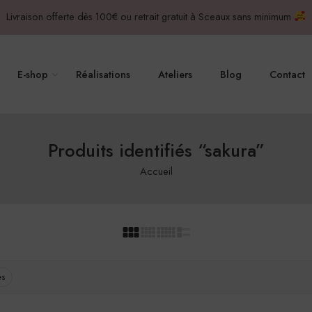
Livraison offerte dès 100€ ou retrait gratuit à Sceaux sans minimum
E-shop
Réalisations
Ateliers
Blog
Contact
Produits identifiés “sakura”
Accueil
es