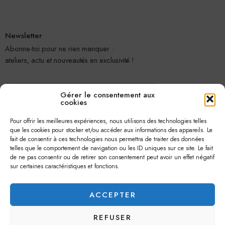
Newsletter
Abonne-toi pour ne rien manquer :
ateliers, actu et nouveautés en exclusivité !
Gérer le consentement aux
cookies
Pour offrir les meilleures expériences, nous utilisons des technologies telles
que les cookies pour stocker et/ou accéder aux informations des appareils. Le
fait de consentir à ces technologies nous permettra de traiter des données
telles que le comportement de navigation ou les ID uniques sur ce site. Le fait
Je m'abonne
de ne pas consentir ou de retirer son consentement peut avoir un effet négatif
sur certaines caractéristiques et fonctions.
ACCEPTER
REFUSER
© 2026 –
Jolie Petite Fleur
– Tous droits réservés.