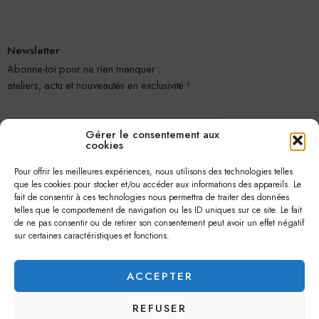
Newsletter
Abonne-toi pour ne rien manquer :
ateliers, actu et nouveautés en exclusivité !
Gérer le consentement aux
cookies
Pour offrir les meilleures expériences, nous utilisons des technologies telles
que les cookies pour stocker et/ou accéder aux informations des appareils. Le
fait de consentir à ces technologies nous permettra de traiter des données
telles que le comportement de navigation ou les ID uniques sur ce site. Le fait
Je m'abonne
de ne pas consentir ou de retirer son consentement peut avoir un effet négatif
sur certaines caractéristiques et fonctions.
ACCEPTER
REFUSER
© 2026 –
Jolie Petite Fleur
– Tous droits réservés.