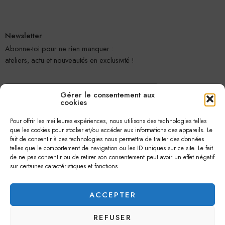
Newsletter
Abonne-toi pour ne rien manquer :
ateliers, actu et nouveautés en exclusivité !
Gérer le consentement aux
cookies
Pour offrir les meilleures expériences, nous utilisons des technologies telles
que les cookies pour stocker et/ou accéder aux informations des appareils. Le
fait de consentir à ces technologies nous permettra de traiter des données
telles que le comportement de navigation ou les ID uniques sur ce site. Le fait
Je m'abonne
de ne pas consentir ou de retirer son consentement peut avoir un effet négatif
sur certaines caractéristiques et fonctions.
ACCEPTER
REFUSER
© 2026 –
Jolie Petite Fleur
– Tous droits réservés.