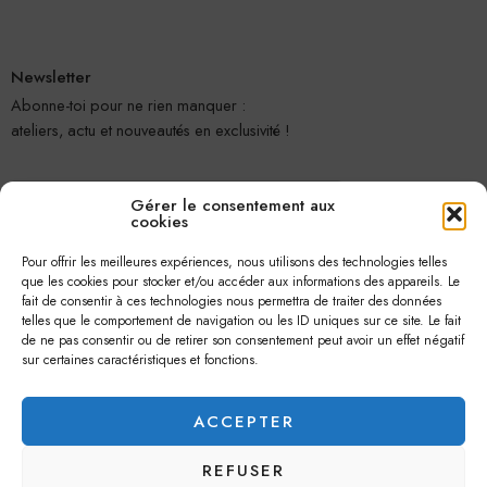
Newsletter
Abonne-toi pour ne rien manquer :
ateliers, actu et nouveautés en exclusivité !
Gérer le consentement aux
cookies
Pour offrir les meilleures expériences, nous utilisons des technologies telles
que les cookies pour stocker et/ou accéder aux informations des appareils. Le
fait de consentir à ces technologies nous permettra de traiter des données
telles que le comportement de navigation ou les ID uniques sur ce site. Le fait
Je m'abonne
de ne pas consentir ou de retirer son consentement peut avoir un effet négatif
sur certaines caractéristiques et fonctions.
ACCEPTER
REFUSER
© 2026 –
Jolie Petite Fleur
– Tous droits réservés.