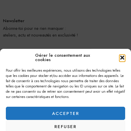
Newsletter
Abonne-toi pour ne rien manquer :
ateliers, actu et nouveautés en exclusivité !
Gérer le consentement aux
cookies
Pour offrir les meilleures expériences, nous utilisons des technologies telles
que les cookies pour stocker et/ou accéder aux informations des appareils. Le
fait de consentir à ces technologies nous permettra de traiter des données
telles que le comportement de navigation ou les ID uniques sur ce site. Le fait
Je m'abonne
de ne pas consentir ou de retirer son consentement peut avoir un effet négatif
sur certaines caractéristiques et fonctions.
ACCEPTER
REFUSER
© 2026 –
Jolie Petite Fleur
– Tous droits réservés.