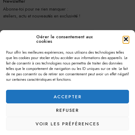
Newsletter
Abonne-toi pour ne rien manquer :
ateliers, actu et nouveautés en exclusivité !
Gérer le consentement aux
cookies
Pour offrir les meilleures expériences, nous utilisons des technologies telles
que les cookies pour stocker et/ou accéder aux informations des appareils. Le
fait de consentir à ces technologies nous permettra de traiter des données
telles que le comportement de navigation ou les ID uniques sur ce site. Le fait
Je m'abonne
de ne pas consentir ou de retirer son consentement peut avoir un effet négatif
sur certaines caractéristiques et fonctions.
ACCEPTER
REFUSER
© 2026 –
Jolie Petite Fleur
– Tous droits réservés.
VOIR LES PRÉFÉRENCES