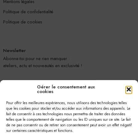
Mentions légales
Politique de confidentialité
Politique de cookies
Newsletter
Abonne-toi pour ne rien manquer :
ateliers, actu et nouveautés en exclusivité !
Gérer le consentement aux
cookies
Pour offrir les meilleures expériences, nous utilisons des technologies telles
que les cookies pour stocker et/ou accéder aux informations des appareils. Le
fait de consentir à ces technologies nous permettra de traiter des données
telles que le comportement de navigation ou les ID uniques sur ce site. Le fait
Je m'abonne
de ne pas consentir ou de retirer son consentement peut avoir un effet négatif
sur certaines caractéristiques et fonctions.