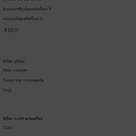
bonjour@joliepetitefleur.fr
www.joliepetitefleur.fr
Infos utiles
Mon compte
Suivre ma commande
FAQ
Infos contractuelles
CGV