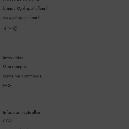
bonjour@joliepetitefleur.fr
www.joliepetitefleur.fr
Infos utiles
Mon compte
Suivre ma commande
FAQ
Infos contractuelles
CGV