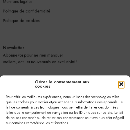
Mentions légales
Politique de confidentialité
Politique de cookies
Newsletter
Abonne-toi pour ne rien manquer :
ateliers, actu et nouveautés en exclusivité !
Gérer le consentement aux
cookies
Pour offrir les meilleures expériences, nous utilisons des technologies telles
que les cookies pour stocker et/ou accéder aux informations des appareils. Le
fait de consentir à ces technologies nous permettra de traiter des données
telles que le comportement de navigation ou les ID uniques sur ce site. Le fait
Je m'abonne
de ne pas consentir ou de retirer son consentement peut avoir un effet négatif
sur certaines caractéristiques et fonctions.