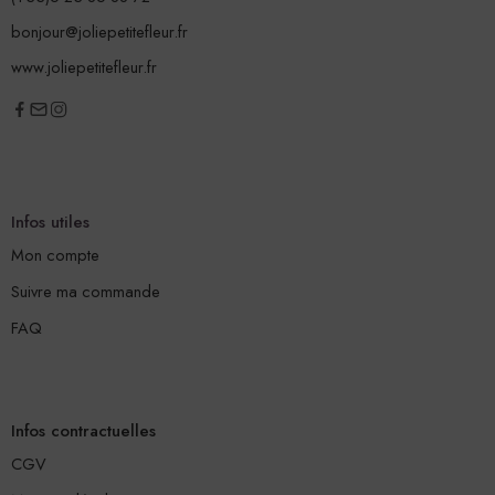
bonjour@joliepetitefleur.fr
www.joliepetitefleur.fr
Infos utiles
Mon compte
Suivre ma commande
FAQ
Infos contractuelles
CGV