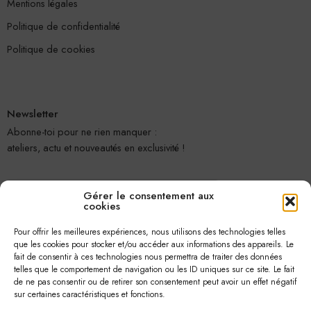
Mentions légales
Politique de confidentialité
Politique de cookies
Newsletter
Abonne-toi pour ne rien manquer :
ateliers, actu et nouveautés en exclusivité !
Gérer le consentement aux
cookies
Pour offrir les meilleures expériences, nous utilisons des technologies telles
que les cookies pour stocker et/ou accéder aux informations des appareils. Le
fait de consentir à ces technologies nous permettra de traiter des données
telles que le comportement de navigation ou les ID uniques sur ce site. Le fait
Je m'abonne
de ne pas consentir ou de retirer son consentement peut avoir un effet négatif
sur certaines caractéristiques et fonctions.