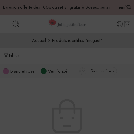
Livraison offerte dès 100€ ou retrait gratuit à Sceaux sans minimum 🥰
Accueil
Produits identifiés “muguet”
Filtres
Blanc et rose
Vert foncé
Effacer les filtres