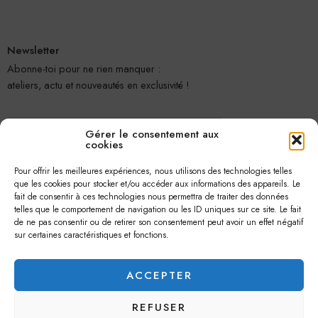
Newsletter
Abonne-toi pour ne rien manquer :
ateliers, actu et nouveautés en exclusivité !
Gérer le consentement aux
cookies
Pour offrir les meilleures expériences, nous utilisons des technologies telles
que les cookies pour stocker et/ou accéder aux informations des appareils. Le
fait de consentir à ces technologies nous permettra de traiter des données
telles que le comportement de navigation ou les ID uniques sur ce site. Le fait
Je m'abonne
de ne pas consentir ou de retirer son consentement peut avoir un effet négatif
sur certaines caractéristiques et fonctions.
ACCEPTER
REFUSER
© 2026 –
Jolie Petite Fleur
– Tous droits réservés.