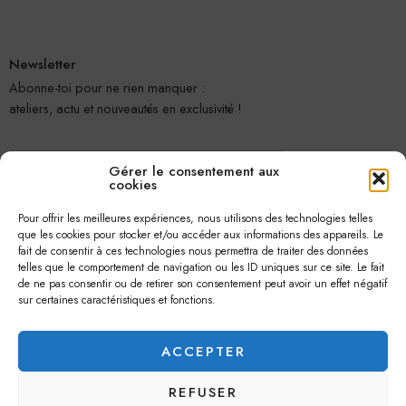
Newsletter
Abonne-toi pour ne rien manquer :
ateliers, actu et nouveautés en exclusivité !
Gérer le consentement aux
cookies
Pour offrir les meilleures expériences, nous utilisons des technologies telles
que les cookies pour stocker et/ou accéder aux informations des appareils. Le
fait de consentir à ces technologies nous permettra de traiter des données
telles que le comportement de navigation ou les ID uniques sur ce site. Le fait
Je m'abonne
de ne pas consentir ou de retirer son consentement peut avoir un effet négatif
sur certaines caractéristiques et fonctions.
ACCEPTER
REFUSER
© 2026 –
Jolie Petite Fleur
– Tous droits réservés.