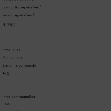
bonjour@joliepetitefleur.fr
www.joliepetitefleur.fr
Infos utiles
Mon compte
Suivre ma commande
FAQ
Infos contractuelles
CGV