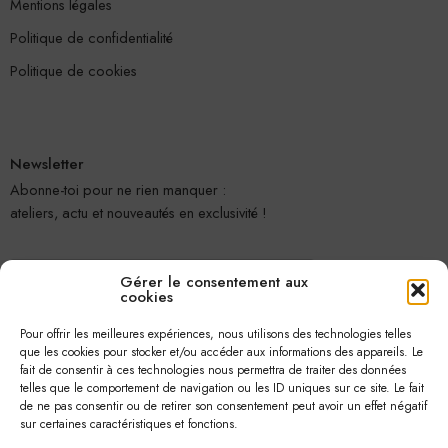
Mentions légales
Politique de confidentialité
Politique de cookies
Newsletter
Abonne-toi pour ne rien manquer :
ateliers, actu et nouveautés en exclusivité !
Gérer le consentement aux
cookies
Pour offrir les meilleures expériences, nous utilisons des technologies telles
que les cookies pour stocker et/ou accéder aux informations des appareils. Le
fait de consentir à ces technologies nous permettra de traiter des données
telles que le comportement de navigation ou les ID uniques sur ce site. Le fait
Je m'abonne
de ne pas consentir ou de retirer son consentement peut avoir un effet négatif
sur certaines caractéristiques et fonctions.