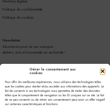
Mentions légales
Politique de confidentialité
Politique de cookies
Newsletter
Abonne-toi pour ne rien manquer :
ateliers, actu et nouveautés en exclusivité !
Gérer le consentement aux
cookies
Pour offrir les meilleures expériences, nous utilisons des technologies telles
que les cookies pour stocker et/ou accéder aux informations des appareils. Le
fait de consentir à ces technologies nous permettra de traiter des données
telles que le comportement de navigation ou les ID uniques sur ce site. Le fait
Je m'abonne
de ne pas consentir ou de retirer son consentement peut avoir un effet négatif
sur certaines caractéristiques et fonctions.