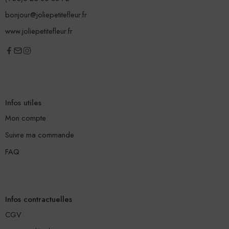
bonjour@joliepetitefleur.fr
www.joliepetitefleur.fr
Infos utiles
Mon compte
Suivre ma commande
FAQ
Infos contractuelles
CGV