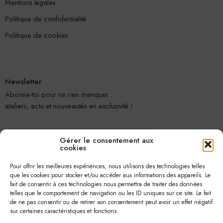
Mentions légales
Politique de confidentialité
Politique de cookies
Newsletter
Abonne-toi pour ne rien manquer :
ateliers, actu et nouveautés en exclusivité !
Gérer le consentement aux
cookies
Pour offrir les meilleures expériences, nous utilisons des technologies telles
que les cookies pour stocker et/ou accéder aux informations des appareils. Le
fait de consentir à ces technologies nous permettra de traiter des données
telles que le comportement de navigation ou les ID uniques sur ce site. Le fait
Je m'abonne
de ne pas consentir ou de retirer son consentement peut avoir un effet négatif
sur certaines caractéristiques et fonctions.