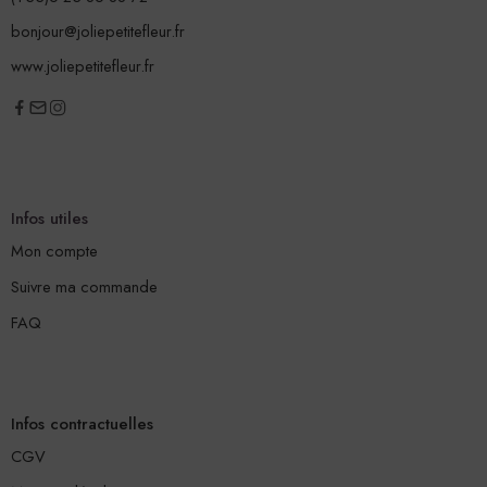
bonjour@joliepetitefleur.fr
www.joliepetitefleur.fr
Infos utiles
Mon compte
Suivre ma commande
FAQ
Infos contractuelles
CGV