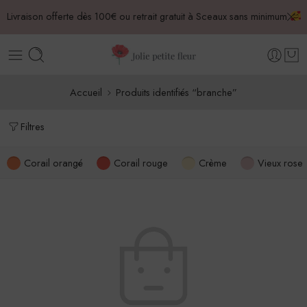
Livraison offerte dès 100€ ou retrait gratuit à Sceaux sans minimum
Accueil
Produits identifiés “branche”
Filtres
Corail orangé
Corail rouge
Crème
Vieux rose