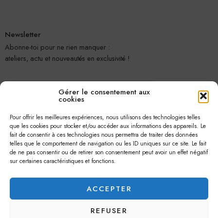
Newsletter
Abonne-toi pour ne rien manquer :
ateliers, actu et nouveautés en exclusivité !
Gérer le consentement aux
cookies
Pour offrir les meilleures expériences, nous utilisons des technologies telles
que les cookies pour stocker et/ou accéder aux informations des appareils. Le
fait de consentir à ces technologies nous permettra de traiter des données
telles que le comportement de navigation ou les ID uniques sur ce site. Le fait
Je m'abonne
de ne pas consentir ou de retirer son consentement peut avoir un effet négatif
sur certaines caractéristiques et fonctions.
ACCEPTER
REFUSER
© 2026 –
Jolie Petite Fleur
– Tous droits réservés.