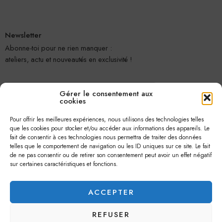
Newsletter
Abonne-toi pour ne rien manquer :
ateliers, actu et nouveautés en exclusivité !
Gérer le consentement aux
cookies
Pour offrir les meilleures expériences, nous utilisons des technologies telles
que les cookies pour stocker et/ou accéder aux informations des appareils. Le
fait de consentir à ces technologies nous permettra de traiter des données
telles que le comportement de navigation ou les ID uniques sur ce site. Le fait
Je m'abonne
de ne pas consentir ou de retirer son consentement peut avoir un effet négatif
sur certaines caractéristiques et fonctions.
ACCEPTER
REFUSER
© 2026 –
Jolie Petite Fleur
– Tous droits réservés.