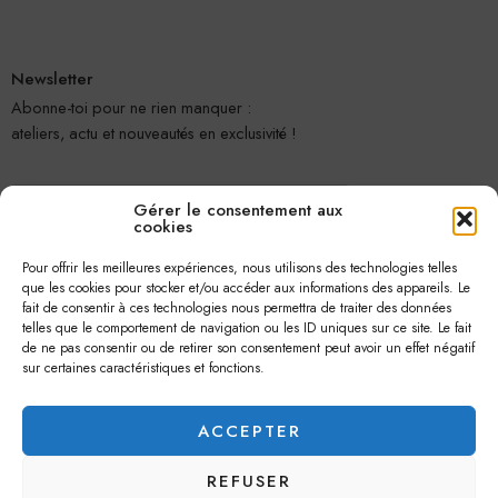
Newsletter
Abonne-toi pour ne rien manquer :
ateliers, actu et nouveautés en exclusivité !
Gérer le consentement aux
cookies
Pour offrir les meilleures expériences, nous utilisons des technologies telles
que les cookies pour stocker et/ou accéder aux informations des appareils. Le
fait de consentir à ces technologies nous permettra de traiter des données
telles que le comportement de navigation ou les ID uniques sur ce site. Le fait
Je m'abonne
de ne pas consentir ou de retirer son consentement peut avoir un effet négatif
sur certaines caractéristiques et fonctions.
ACCEPTER
REFUSER
© 2026 –
Jolie Petite Fleur
– Tous droits réservés.