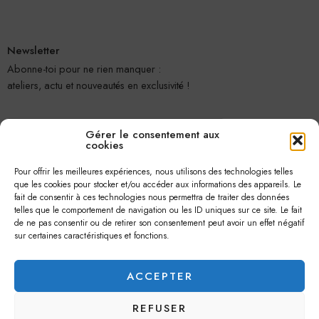
Newsletter
Abonne-toi pour ne rien manquer :
ateliers, actu et nouveautés en exclusivité !
Gérer le consentement aux
cookies
Pour offrir les meilleures expériences, nous utilisons des technologies telles
que les cookies pour stocker et/ou accéder aux informations des appareils. Le
fait de consentir à ces technologies nous permettra de traiter des données
telles que le comportement de navigation ou les ID uniques sur ce site. Le fait
Je m'abonne
de ne pas consentir ou de retirer son consentement peut avoir un effet négatif
sur certaines caractéristiques et fonctions.
ACCEPTER
REFUSER
© 2026 –
Jolie Petite Fleur
– Tous droits réservés.