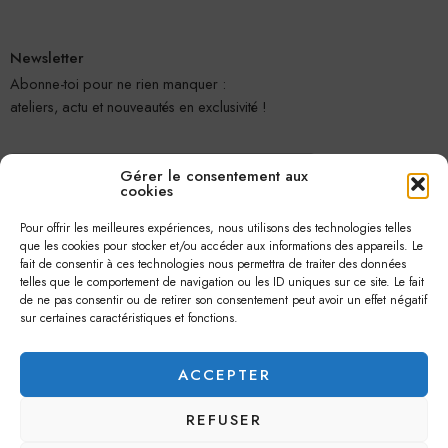
Newsletter
Abonne-toi pour ne rien manquer :
ateliers, actu et nouveautés en exclusivité !
Gérer le consentement aux
cookies
Pour offrir les meilleures expériences, nous utilisons des technologies telles
que les cookies pour stocker et/ou accéder aux informations des appareils. Le
fait de consentir à ces technologies nous permettra de traiter des données
telles que le comportement de navigation ou les ID uniques sur ce site. Le fait
Je m'abonne
de ne pas consentir ou de retirer son consentement peut avoir un effet négatif
sur certaines caractéristiques et fonctions.
ACCEPTER
REFUSER
© 2026 –
Jolie Petite Fleur
– Tous droits réservés.