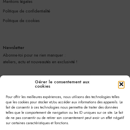
Mentions légales
Politique de confidentialité
Politique de cookies
Newsletter
Abonne-toi pour ne rien manquer :
ateliers, actu et nouveautés en exclusivité !
Gérer le consentement aux
cookies
Pour offrir les meilleures expériences, nous utilisons des technologies telles
que les cookies pour stocker et/ou accéder aux informations des appareils. Le
fait de consentir à ces technologies nous permettra de traiter des données
telles que le comportement de navigation ou les ID uniques sur ce site. Le fait
Je m'abonne
de ne pas consentir ou de retirer son consentement peut avoir un effet négatif
sur certaines caractéristiques et fonctions.