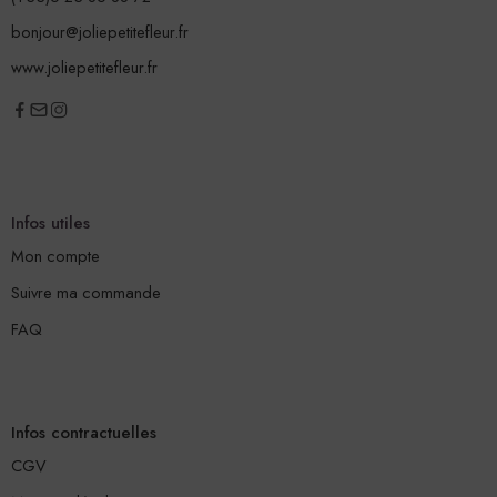
bonjour@joliepetitefleur.fr
www.joliepetitefleur.fr
Infos utiles
Mon compte
Suivre ma commande
FAQ
Infos contractuelles
CGV