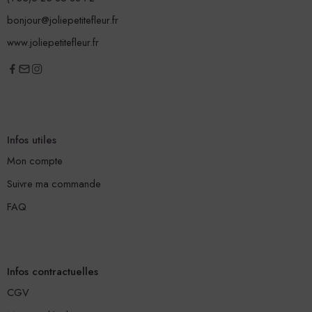
bonjour@joliepetitefleur.fr
www.joliepetitefleur.fr
Infos utiles
Mon compte
Suivre ma commande
FAQ
Infos contractuelles
CGV