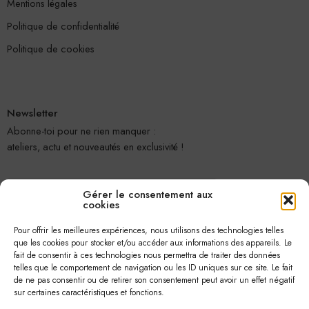
Mentions légales
Politique de confidentialité
Politique de cookies
Newsletter
Abonne-toi pour ne rien manquer :
ateliers, actu et nouveautés en exclusivité !
Gérer le consentement aux
cookies
Pour offrir les meilleures expériences, nous utilisons des technologies telles
que les cookies pour stocker et/ou accéder aux informations des appareils. Le
fait de consentir à ces technologies nous permettra de traiter des données
telles que le comportement de navigation ou les ID uniques sur ce site. Le fait
Je m'abonne
de ne pas consentir ou de retirer son consentement peut avoir un effet négatif
sur certaines caractéristiques et fonctions.