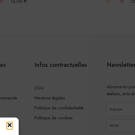
13,00
€
1
les
Infos contractuelles
Newslette
Abonne-toi pou
e
CGV
ateliers, actu e
commande
Mentions légales
Politique de confidentialité
Politique de cookies