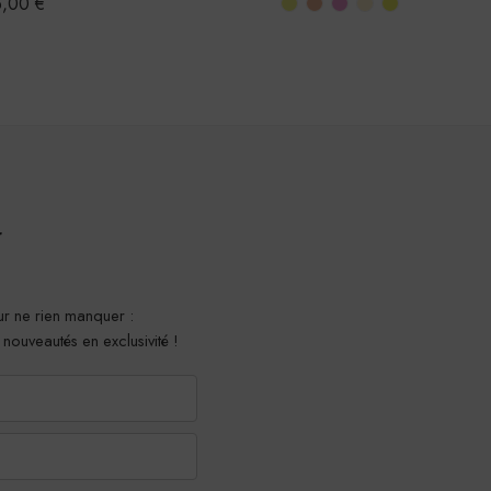
5,00
€
r
r ne rien manquer :
t nouveautés en exclusivité !