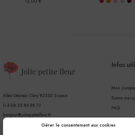
13,00
€
Infos uti
Mon compt
Allée Désirée Clary 92330 Sceaux
Suivre ma 
(+33)6 23 86 88 72
FAQ
bonjour@joliepetitefleur.fr
www.joliepetitefleur.fr
Gérer le consentement aux cookies