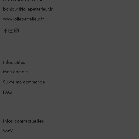
bonjour@joliepetitefleur.fr
www.joliepetitefleur.fr
Infos utiles
Mon compte
Suivre ma commande
FAQ
Infos contractuelles
CGV