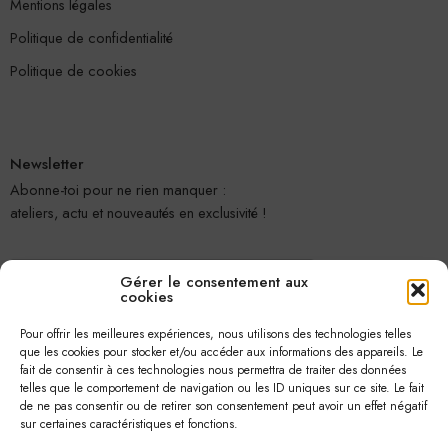
Mentions légales
Politique de confidentialité
Politique de cookies
Newsletter
Abonne-toi pour ne rien manquer :
ateliers, actu et nouveautés en exclusivité !
Gérer le consentement aux
cookies
Pour offrir les meilleures expériences, nous utilisons des technologies telles
que les cookies pour stocker et/ou accéder aux informations des appareils. Le
fait de consentir à ces technologies nous permettra de traiter des données
telles que le comportement de navigation ou les ID uniques sur ce site. Le fait
Je m'abonne
de ne pas consentir ou de retirer son consentement peut avoir un effet négatif
sur certaines caractéristiques et fonctions.