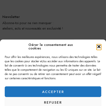
Newsletter
Abonne-toi pour ne rien manquer :
ateliers, actu et nouveautés en exclusivité !
Gérer le consentement aux
cookies
Pour offrir les meilleures expériences, nous utilisons des technologies telles
que les cookies pour stocker et/ou accéder aux informations des appareils. Le
fait de consentir à ces technologies nous permettra de traiter des données
telles que le comportement de navigation ou les ID uniques sur ce site. Le fait
Je m'abonne
de ne pas consentir ou de retirer son consentement peut avoir un effet négatif
sur certaines caractéristiques et fonctions.
ACCEPTER
REFUSER
© 2026 –
Jolie Petite Fleur
– Tous droits réservés.