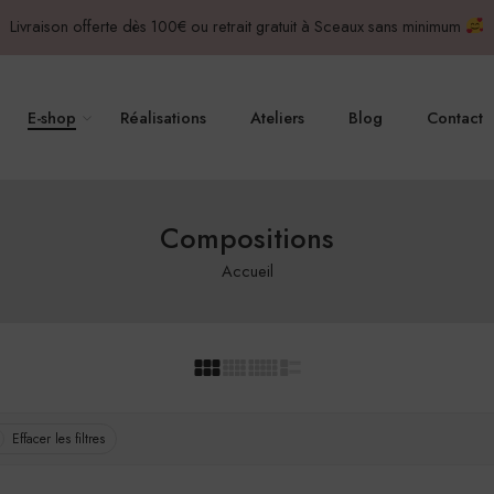
Livraison offerte dès 100€ ou retrait gratuit à Sceaux sans minimum
E-shop
Réalisations
Ateliers
Blog
Contact
Compositions
Accueil
Effacer les filtres